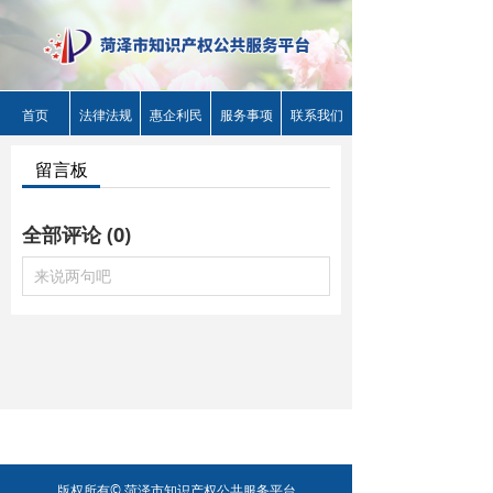
首页
法律法规
惠企利民
服务事项
联系我们
留言板
全部评论
(
0
)
来说两句吧
控件渲染出错,Source:Can not find controltemplate
D:\scdwezhan\web\Plugins\Controls\Templates\banner\mobile\banner.xml
版权所有©
菏泽市知识产权公共服务平台