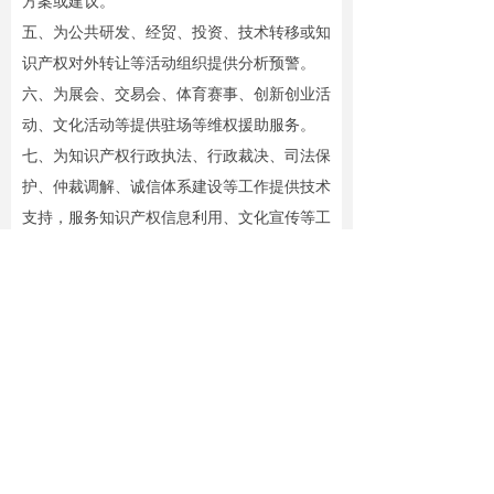
方案或建议。
五、为公共研发、经贸、投资、技术转移或知
识产权对外转让等活动组织提供分析预警。
六、为展会、交易会、体育赛事、创新创业活
动、文化活动等提供驻场等维权援助服务。
七、为知识产权行政执法、行政裁决、司法保
护、仲裁调解、诚信体系建设等工作提供技术
支持，服务知识产权信息利用、文化宣传等工
作。
八、结合地方经济社会发展状况和实际需求，
发挥快速协同保护作用，积极拓展其他维权援
助服务内容。
控件渲染出错,Source:Can not find controltemplate
D:\scdwezhan\web\Plugins\Controls\Templates\banner\mobile\banner.xml
版权所有©
菏泽市知识产权公共服务平台
鲁ICP备2021037515号-1